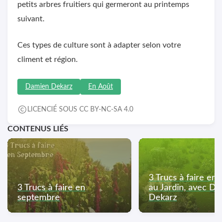
petits arbres fruitiers qui germeront au printemps
suivant.
Ces types de culture sont à adapter selon votre
climent et région.
Damien Dekarz
En Août
LICENCIÉ SOUS CC BY-NC-SA 4.0
CONTENUS LIÉS
3 Trucs à faire en J
3 Trucs à faire en
au Jardin, avec D
septembre
Dekarz