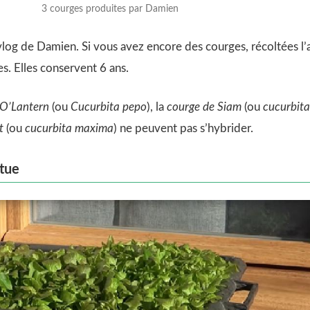
3 courges produites par Damien
 vlog de Damien. Si vous avez encore des courges, récoltées 
es. Elles conservent 6 ans.
 O’Lantern
(ou
Cucurbita pepo
), la
courge de Siam
(ou
cucurbita 
t
(ou
cucurbita maxima
) ne peuvent pas s’hybrider.
itue