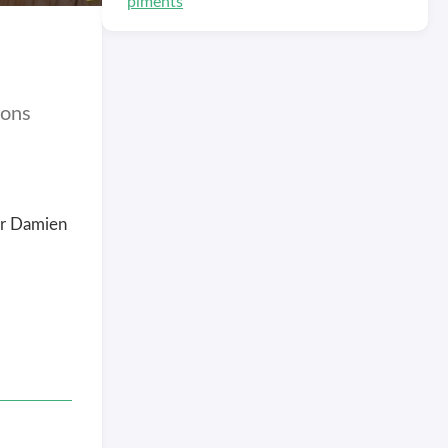
piments
dons
par Damien