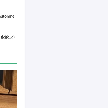
l’automne
ficifolia
)