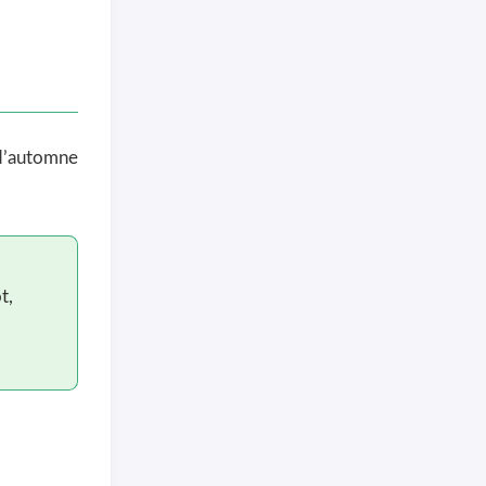
 d’automne
t,