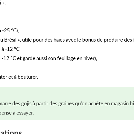
 »,
à -25 °C),
u Brésil », utile pour des haies avec le bonus de produire des f
e à -12 °C,
-12 °C et garde aussi son feuillage en hiver),
anter et à bouturer.
arre des gojis à partir des graines qu’on achète en magasin bi
pense à essayer.
tations