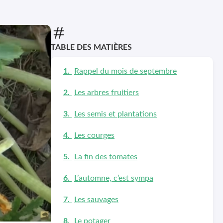
TABLE DES MATIÈRES
Rappel du mois de septembre
Les arbres fruitiers
Les semis et plantations
Les courges
La fin des tomates
L’automne, c’est sympa
Les sauvages
Le potager