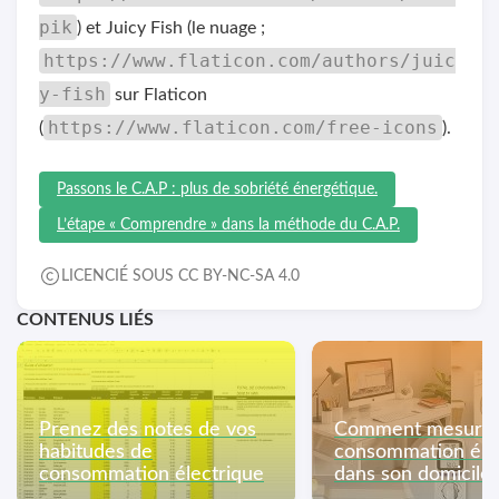
pik
) et Juicy Fish (le nuage ;
https://www.flaticon.com/authors/juic
y-fish
sur Flaticon
https://www.flaticon.com/free-icons
(
).
Passons le C.A.P : plus de sobriété énergétique.
L’étape « Comprendre » dans la méthode du C.A.P.
LICENCIÉ SOUS CC BY-NC-SA 4.0
CONTENUS LIÉS
Prenez des notes de vos
Comment mesurer
habitudes de
consommation éle
consommation électrique
dans son domicile