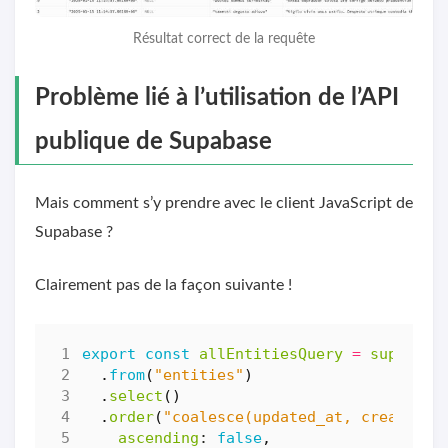
Résultat correct de la requête
Problème lié à l’utilisation de l’API
publique de Supabase
Mais comment s’y prendre avec le client JavaScript de
Supabase ?
Clairement pas de la façon suivante !
export
const
allEntitiesQuery
=
supabase
.
from
(
"entities"
)
.
select
()
.
order
(
"coalesce(updated_at, created_a
ascending
: 
false
,