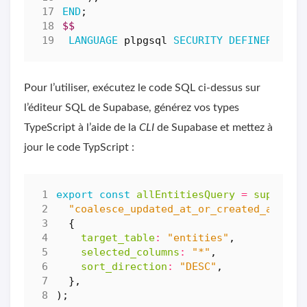
END
;
$$
LANGUAGE
plpgsql
SECURITY
DEFINER
;
Pour l’utiliser, exécutez le code SQL ci-dessus sur
l’éditeur SQL de Supabase, générez vos types
TypeScript à l’aide de la
CLI
de Supabase et mettez à
jour le code TypScript :
export
const
allEntitiesQuery
=
supabase
"coalesce_updated_at_or_created_at_sor
{
target_table
:
"entities"
,
selected_columns
:
"*"
,
sort_direction
:
"DESC"
,
},
);