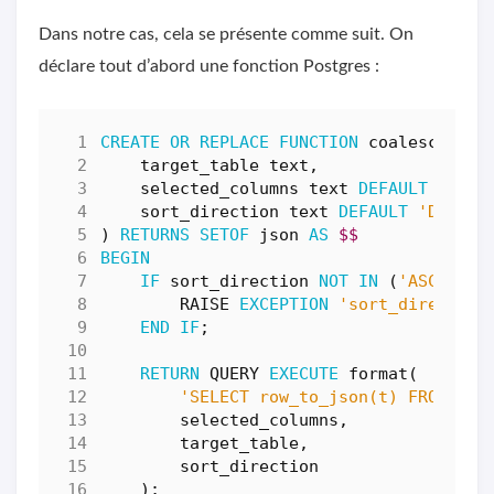
Dans notre cas, cela se présente comme suit. On
déclare tout d’abord une fonction Postgres :
CREATE
OR
REPLACE
FUNCTION
coalesce_upd
target_table
text
,
selected_columns
text
DEFAULT
'*'
,
sort_direction
text
DEFAULT
'DESC'
,
)
RETURNS
SETOF
json
AS
$$
BEGIN
IF
sort_direction
NOT
IN
(
'ASC'
,
'D
RAISE
EXCEPTION
'sort_direction
END
IF
;
RETURN
QUERY
EXECUTE
format
(
'SELECT row_to_json(t) FROM (SE
selected_columns
,
target_table
,
sort_direction
);