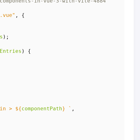
.vue"
,
{
s
);
Entries
)
{
in > 
${
componentPath
}
 `
,