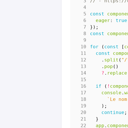
const
compone
eager
: 
true
});
const
compone
for
(
const
[
c
const
compo
.
split
(
"/
.
pop
()
?
.
replace
if
(
!
compon
console
.
w
`Le nom
);
continue
;
}
app
.
compone