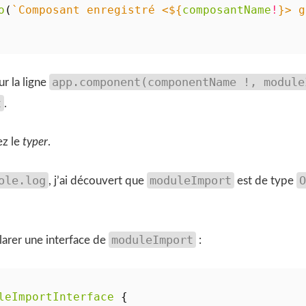
o
(
`Composant enregistré <
${
composantName
!
}
> g
app.component(componentName !, module
r la ligne
t
.
ez le
typer
.
ole.log
moduleImport
O
, j’ai découvert que
est de type
moduleImport
larer une interface de
:
leImportInterface
{