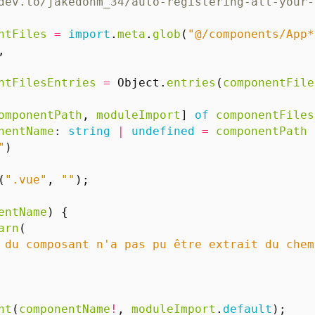
ntFiles
=
import
.
meta
.
glob
(
"@/components/App*
,
ntFilesEntries
=
Object
.
entries
(
componentFile
omponentPath
,
moduleImport
]
of
componentFiles
nentName
: 
string
|
undefined
=
componentPath
"
)
(
".vue"
,
""
);
entName
)
{
arn
(
 du composant n'a pas pu être extrait du chem
nt
(
componentName
!
,
moduleImport
.
default
);