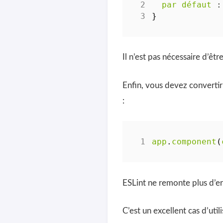
par
défaut
 :
}
Il n’est pas nécessaire d’êtr
Enfin, vous devez convertir
:
app
.
component
(
ESLint ne remonte plus d’er
C’est un excellent cas d’uti