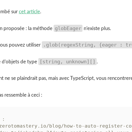
tombé sur
cet article
.
globEager
on proposée : la méthode
n’existe plus.
.glob(regexString, {eager : tr
ous pouvez utiliser
[string, unknown][]
e d’objets de type
.
Lint ne se plaindrait pas, mais avec TypeScript, vous rencontr
s ressemble à ceci :