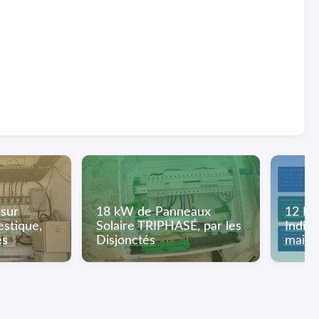
 sur
18 kW de Panneaux
12 No
estique,
Solaire TRIPHASÉ, par les
Indis
és
Disjonctés
maison