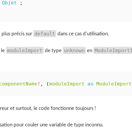
 
Objet
;
default
e plus précis sur
dans ce cas d’utilisation.
moduleImport
unknown
ModuleImport
 le
de type
en
componentName
!
,
(
moduleImport
as
ModuleImport
reur et surtout, le code fonctionne toujours !
lisation pour couler une variable de type inconnu.