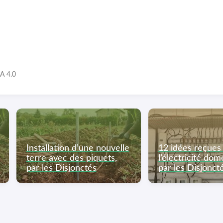
A 4.0
Installation d’une nouvelle
12 idées reçues
terre avec des piquets,
l’électricité dom
par les Disjonctés
par les Disjonct