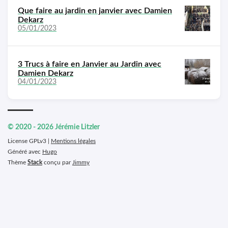
Que faire au jardin en janvier avec Damien
Dekarz
05/01/2023
3 Trucs à faire en Janvier au Jardin avec
Damien Dekarz
04/01/2023
© 2020 - 2026 Jérémie Litzler
License GPLv3 |
Mentions légales
Généré avec
Hugo
Thème
Stack
conçu par
Jimmy