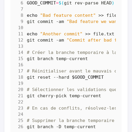
GOOD_COMMIT
=
$(
git rev-parse HEAD
)
echo
"Bad feature content"
git commit -am 
"Bad feature we want to 
echo
"Another commit"
git commit -am 
"Commit after bad featur
# Créer la branche temporaire à la posi
# Réinitialiser avant le mauvais commit
git reset --hard 
$GOOD_COMMIT
# Sélectionner les validations que nous
# En cas de conflits, résolvez-les.
# Supprimer la branche temporaire