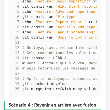
echo
"Feature: Basic reporting"
git commit -am 
"WIP: Start reporting"
echo
"Feature: Advanced reporting"
git commit -am 
"Fix typo"
echo
"Feature: Report export"
git commit -am 
"Actually add reporting 
echo
"Feature: Report scheduling"
git commit -am 
"Oops forgot this part"
# Nettoyage avec rebase interactif
# Cela combine tous les validations en 
# Dans l'éditeur qui s'ouvre, marquez l
# puis reformulez les messages de commi
# Après le nettoyage, fusionnez avec `d
Scénario 4 : Revenir en arrière avec fusion