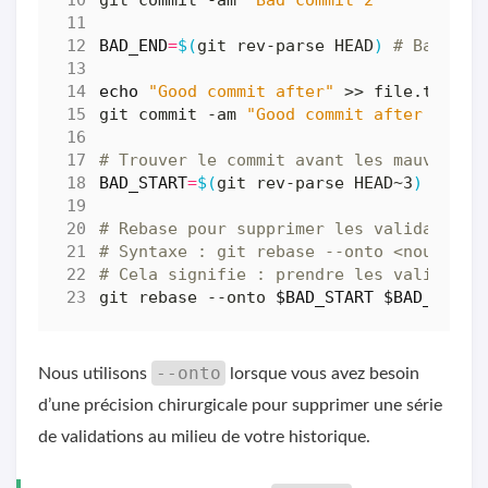
git commit -am 
"Bad commit 2"
BAD_END
=
$(
git rev-parse HEAD
)
# Bad com
echo
"Good commit after"
git commit -am 
"Good commit after bad f
# Trouver le commit avant les mauvais v
BAD_START
=
$(
git rev-parse HEAD~3
)
# Co
# Rebase pour supprimer les validations
# Syntaxe : git rebase --onto <nouvelle
# Cela signifie : prendre les validatio
git rebase --onto 
$BAD_START
$BAD_END
--onto
Nous utilisons
lorsque vous avez besoin
d’une précision chirurgicale pour supprimer une série
de validations au milieu de votre historique.