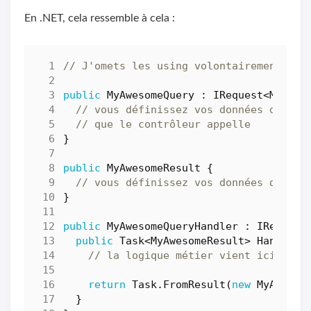
En .NET, cela ressemble à cela :
// J'omets les using volontairement, ca
public
MyAwesomeQuery
:
IRequest
<
MyAwes
// vous définissez vos données d'entr
// que le contrôleur appelle
}
public
MyAwesomeResult
{
// vous définissez vos données de sor
}
public
MyAwesomeQueryHandler
:
IRequest
public
Task
<
MyAwesomeResult
>
Handle
(
M
// la logique métier vient ici
return
Task
.
FromResult
(
new
MyAwesom
}