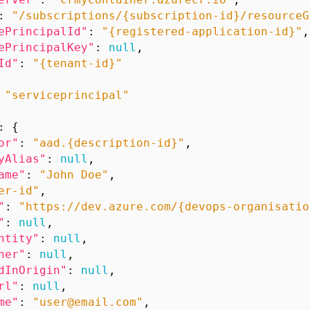
:
"/subscriptions/{subscription-id}/resourceG
ePrincipalId"
:
"{registered-application-id}"
,
ePrincipalKey"
:
null
,
Id"
:
"{tenant-id}"
"serviceprincipal"
:
{
or"
:
"aad.{description-id}"
,
yAlias"
:
null
,
ame"
:
"John Doe"
,
er-id"
,
"
:
"https://dev.azure.com/{devops-organisatio
"
:
null
,
ntity"
:
null
,
ner"
:
null
,
dInOrigin"
:
null
,
rl"
:
null
,
me"
:
"user@email.com"
,