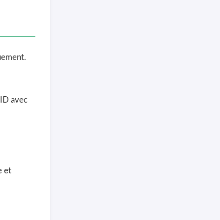
uement.
 ID avec
e et