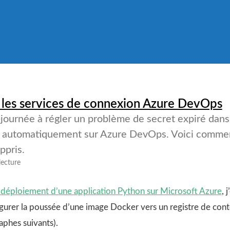
r les services de connexion Azure DevOps
-journée à régler un problème de secret expiré dan
e automatiquement sur Azure DevOps. Voici comment
ppris.
lecture
 déploiement d’une application Python sur Microsoft Azure
, 
rer la poussée d’une image Docker vers un registre de con
aphes suivants).