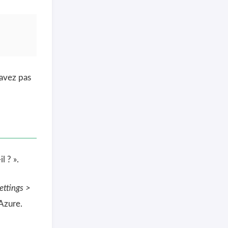
savez pas
l ? ».
ettings >
Azure.