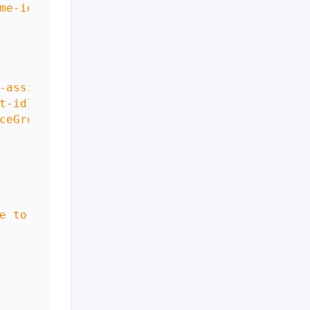
me-id}/_apis/Identities/{id}"
-assignment-id}\",\"resourceProvider\":\"Mic
t-id}"
,
ceGroups/{resource-group-name}/providers/Mic
e to the ACR."
,