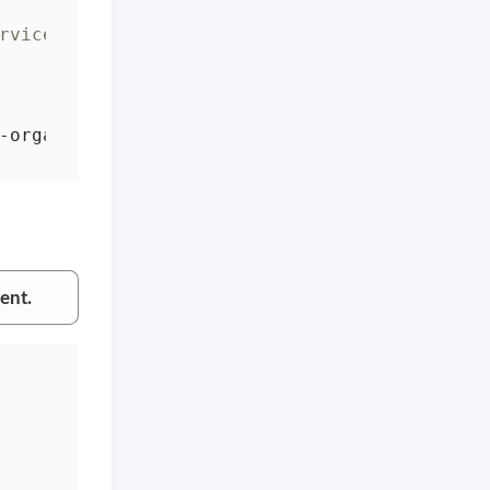
rvice sélectionnée
-organization https://dev.azure.com/
$ORGA_NA
ent.