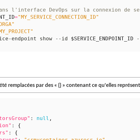
ans l'interface DevOps sur la connexion de se
NT_ID
=
"MY_SERVICE_CONNECTION_ID"
ORGA"
MY_PROJECT"
ice-endpoint show --id 
$SERVICE_ENDPOINT_ID
 -
 été remplacées par des « {} » contenant ce qu'elles représent
torsGroup"
:
null
,
ion"
:
{
rs"
:
{
erver"
:
"crmycontainer.azurecr.io"
,