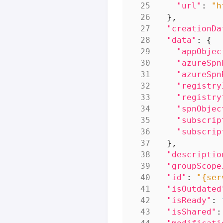
"url"
:
"h
},
"creationDa
"data"
:
{
"appObjec
"azureSpn
"azureSpn
"registry
"registry
"spnObjec
"subscrip
"subscrip
},
"descriptio
"groupScope
"id"
:
"{ser
"isOutdated
"isReady"
:
"isShared"
: