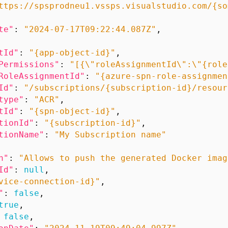
ttps://spsprodneu1.vssps.visualstudio.com/{so
te"
:
"2024-07-17T09:22:44.087Z"
,
tId"
:
"{app-object-id}"
,
Permissions"
:
"[{\"roleAssignmentId\":\"{role
RoleAssignmentId"
:
"{azure-spn-role-assignmen
Id"
:
"/subscriptions/{subscription-id}/resour
type"
:
"ACR"
,
tId"
:
"{spn-object-id}"
,
tionId"
:
"{subscription-id}"
,
tionName"
:
"My Subscription name"
n"
:
"Allows to push the generated Docker imag
Id"
:
null
,
vice-connection-id}"
,
"
:
false
,
true
,
false
,