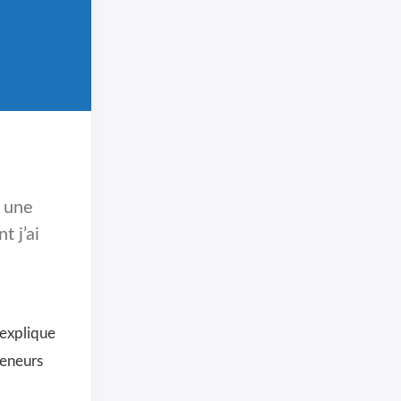
s une
 j’ai
j’explique
teneurs