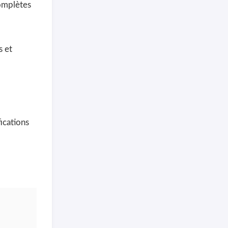
complètes
s et
fications