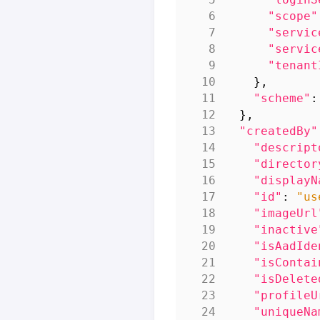
"scope"
"servic
"servic
"tenant
},
"scheme"
:
},
"createdBy"
"descript
"director
"displayN
"id"
:
"us
"imageUrl
"inactive
"isAadIde
"isContai
"isDelete
"profileU
"uniqueNa