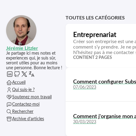
TOUTES LES CATÉGORIES
Entreprenariat
Créer son entreprise est une a
comment s’y prendre. Je ne pré
Jérémie Litzler
N’hésitez pas à me contacter 
Je partage ici mes notes et
CONTIENT 2 PAGES
experiences qui, je suis sûr,
seront utiles pour au moins
une personne. Bonne lecture !
Comment configurer Subst
Accueil
07/06/2023
Qui suis-je ?
Soutenez mon travail
Contactez-moi
Rechercher
Comment j'organise mon act
Archive d'articles
30/03/2023