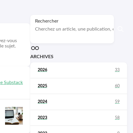
Rechercher
avez-vous
e sujet.
ARCHIVES
2026
33
2025
60
2024
59
2023
58