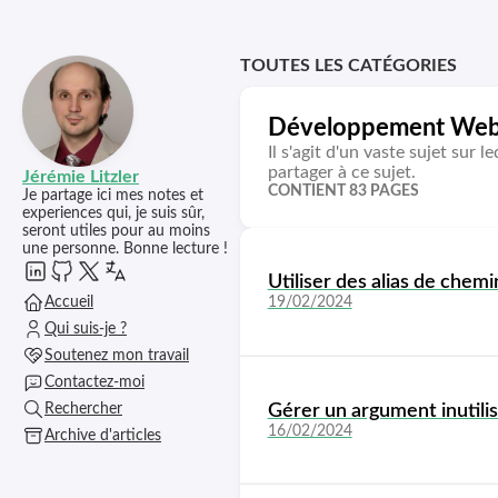
TOUTES LES CATÉGORIES
Développement We
Il s'agit d'un vaste sujet sur l
partager à ce sujet.
Jérémie Litzler
CONTIENT 83 PAGES
Je partage ici mes notes et
experiences qui, je suis sûr,
seront utiles pour au moins
une personne. Bonne lecture !
Utiliser des alias de chemi
Accueil
19/02/2024
Qui suis-je ?
Soutenez mon travail
Contactez-moi
Gérer un argument inutilis
Rechercher
16/02/2024
Archive d'articles