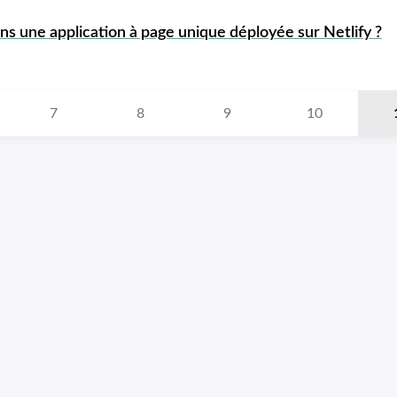
 une application à page unique déployée sur Netlify ?
7
8
9
10